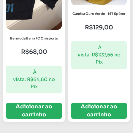
Camisa Ouro Verde – MT Spózer
R$
129,00
Bermuda Barra FC Onisports
À
R$
68,00
vista:
R$
122,55
no
Pix
À
vista:
R$
64,60
no
Pix
Adicionar ao
Adicionar ao
carrinho
carrinho