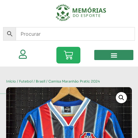
Início
/
Futebol
/
Brasil
/ Camisa Maranhão Pratic 2024