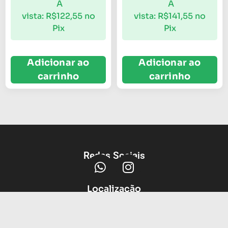
À
À
vista:
R$
122,55
no
vista:
R$
141,55
no
Pix
Pix
Adicionar ao
Adicionar ao
carrinho
carrinho
Redes Sociais
Localização
Av Protasio Alves, 3664, Petrópolis,
Porto Alegre - RS