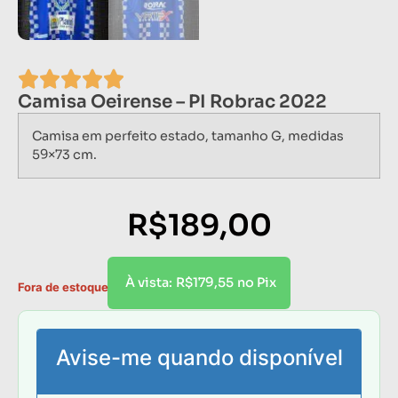
Camisa Oeirense – PI Robrac 2022
Camisa em perfeito estado, tamanho G, medidas
59×73 cm.
R$
189,00
R$
179,55
À vista:
no Pix
Fora de estoque
Avise-me quando disponível