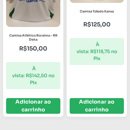
Camisa Toledo Kanxa
R$
125,00
Camisa Atlético Roraima – RR
Deka
À
R$
150,00
vista:
R$
118,75
no
Pix
À
vista:
R$
142,50
no
Pix
Adicionar ao
Adicionar ao
carrinho
carrinho