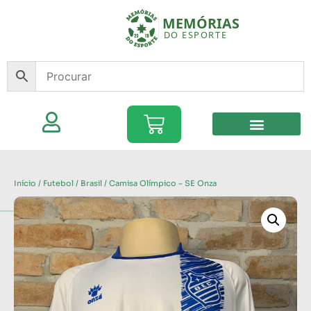
Início
/
Futebol
/
Brasil
/ Camisa Olímpico – SE Onza