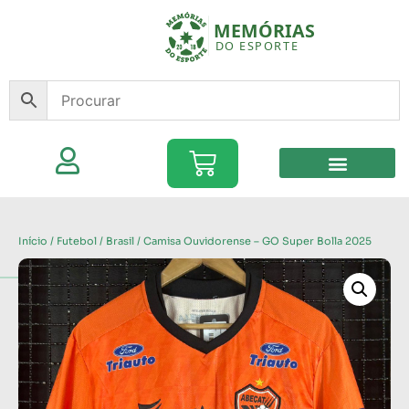
Início
/
Futebol
/
Brasil
/ Camisa Ouvidorense – GO Super Bolla 2025