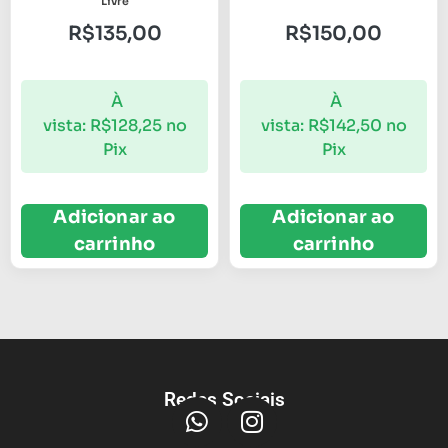
Livre
R$
135,00
R$
150,00
À
À
vista:
R$
128,25
no
vista:
R$
142,50
no
Pix
Pix
Adicionar ao
Adicionar ao
carrinho
carrinho
Redes Sociais