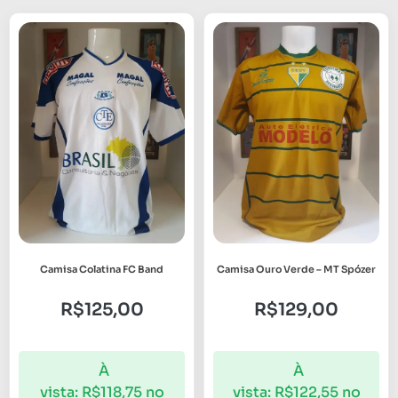
Camisa Colatina FC Band
Camisa Ouro Verde – MT Spózer
R$
125,00
R$
129,00
À
À
vista:
R$
118,75
no
vista:
R$
122,55
no