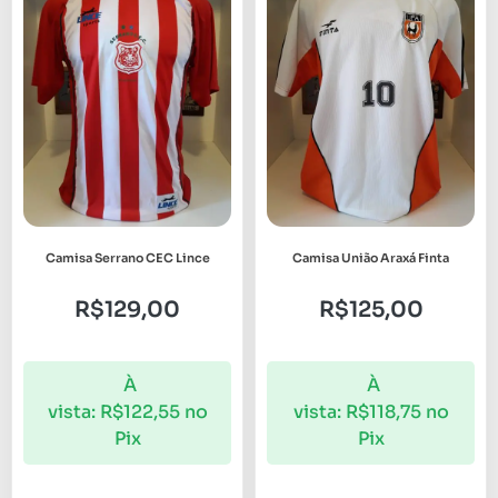
Camisa Serrano CEC Lince
Camisa União Araxá Finta
R$
129,00
R$
125,00
À
À
vista:
R$
122,55
no
vista:
R$
118,75
no
Pix
Pix