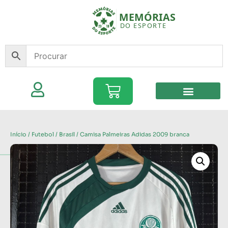
Início
/
Futebol
/
Brasil
/ Camisa Palmeiras Adidas 2009 branca