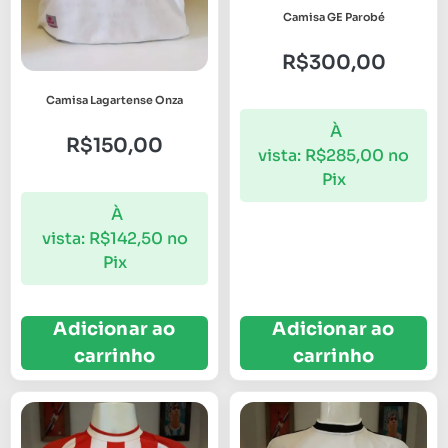
Camisa GE Parobé
R$
300,00
Camisa Lagartense Onza
À
R$
150,00
vista:
R$
285,00
no
Pix
À
vista:
R$
142,50
no
Pix
Adicionar ao
Adicionar ao
carrinho
carrinho