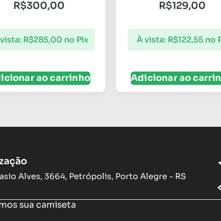
R$
300,00
R$
129,00
vista:
R$
285,00
no Pix
À vista:
R$
122,55
no 
icionar ao carrinho
Adicionar ao carri
ização
asio Alves, 3664, Petrópolis, Porto Alegre - RS
os sua camiseta