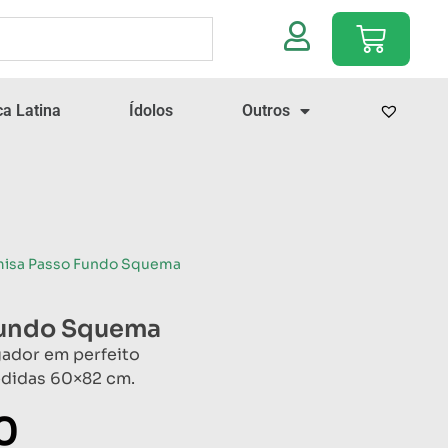
a Latina
Ídolos
Outros
misa Passo Fundo Squema
Fundo Squema
gador em perfeito
didas 60×82 cm.
0