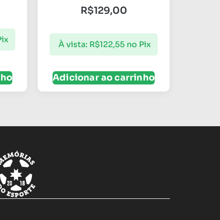
R$
129,00
Pix
À vista:
R$
122,55
no Pix
nho
Adicionar ao carrinho