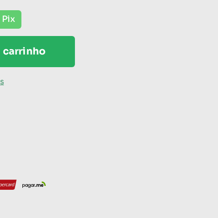
 Pix
 carrinho
os