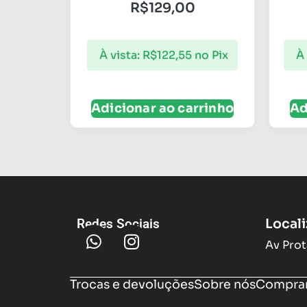
R$
129,00
À vista:
R$
122,55
no Pix
À 
Adicionar ao carrinho
Ad
Local
Redes Sociais
Av Prot
Trocas e devoluções
Sobre nós
Compram