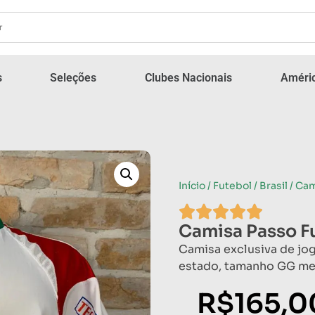
s
Seleções
Clubes Nacionais
Améric
Início
/
Futebol
/
Brasil
/ Ca
Camisa Passo 
Camisa exclusiva de jo
estado, tamanho GG me
R$
165,0