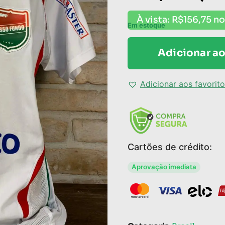
À vista:
R$
156,75
no
Em estoque
Adicionar ao
Adicionar aos favorit
Cartões de crédito:
Aprovação imediata