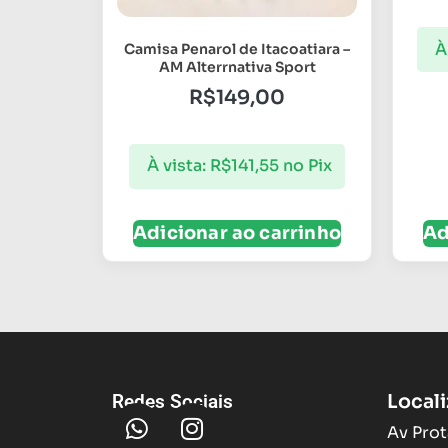
À
Camisa Penarol de Itacoatiara –
AM Alterrnativa Sport
R$
149,00
À vista:
R$
141,55
no Pix
Adicionar ao carrinho
Ad
Local
Redes Sociais
Av Prot