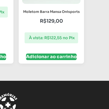
Pix
Moletom Barra Mansa Onisports
R$
129,00
À vista:
R$
122,55
no Pix
nho
Adicionar ao carrinho