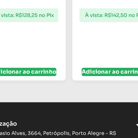
 vista:
R$
128,25
no Pix
À vista:
R$
142,50
no 
icionar ao carrinho
Adicionar ao carri
ização
asio Alves, 3664, Petrópolis, Porto Alegre - RS