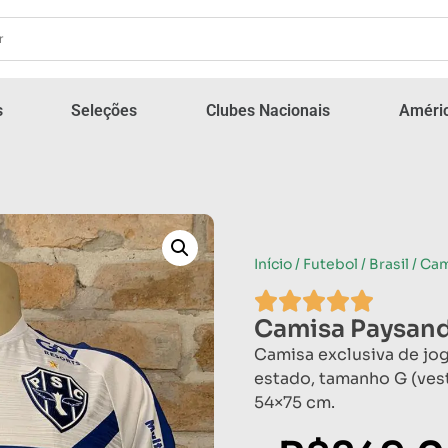
s
Seleções
Clubes Nacionais
Améric
Início
/
Futebol
/
Brasil
/ Ca
Camisa Paysan
Camisa exclusiva de jo
estado, tamanho G (ves
54×75 cm.