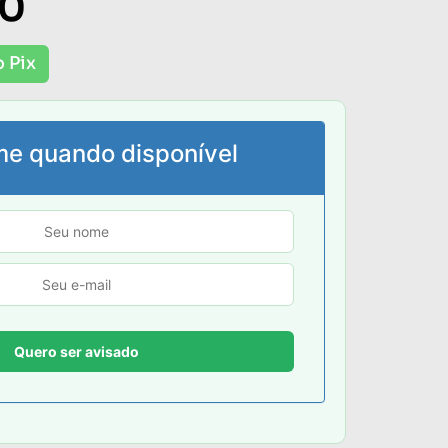
00
 Pix
me quando disponível