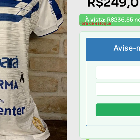
R$
249,
À vista:
R$
236,55
no
Fora de estoque
Avise-