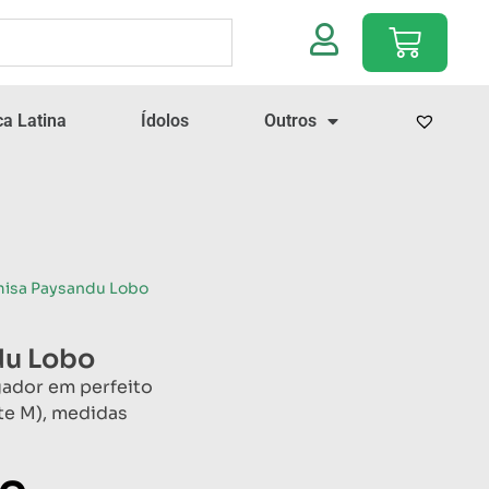
a Latina
Ídolos
Outros
misa Paysandu Lobo
du Lobo
gador em perfeito
te M), medidas