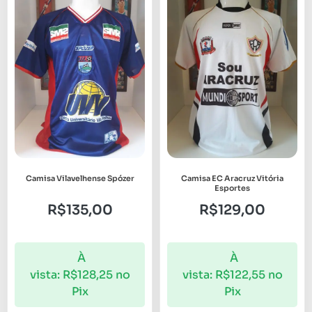
Camisa Vilavelhense Spózer
Camisa EC Aracruz Vitória
Esportes
R$
135,00
R$
129,00
À
À
vista:
R$
128,25
no
vista:
R$
122,55
no
Pix
Pix