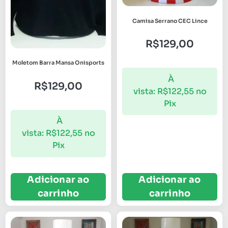
Camisa Serrano CEC Lince
R$
129,00
Moletom Barra Mansa Onisports
À
R$
129,00
vista:
R$
122,55
no
Pix
À
vista:
R$
122,55
no
Pix
Adicionar ao
Adicionar ao
carrinho
carrinho