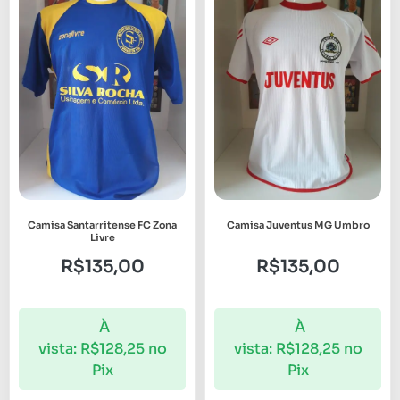
Camisa Santarritense FC Zona
Camisa Juventus MG Umbro
Livre
R$
135,00
R$
135,00
À
À
vista:
R$
128,25
no
vista:
R$
128,25
no
Pix
Pix