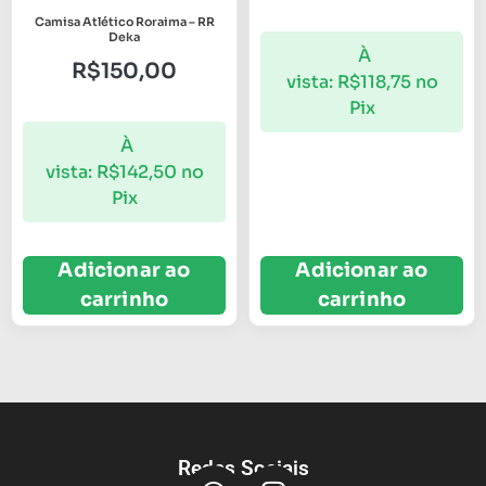
Camisa Atlético Roraima – RR
Deka
À
R$
150,00
vista:
R$
118,75
no
Pix
À
vista:
R$
142,50
no
Pix
Adicionar ao
Adicionar ao
carrinho
carrinho
Redes Sociais