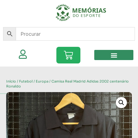
Início
/
Futebol
/
Europa
/ Camisa Real Madrid Adidas 2002 centenário
Ronaldo