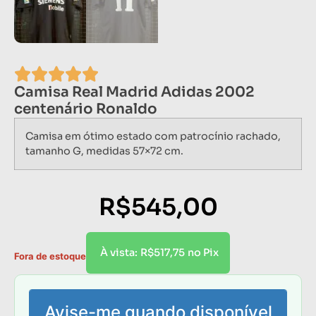
Camisa Real Madrid Adidas 2002
centenário Ronaldo
Camisa em ótimo estado com patrocínio rachado,
tamanho G, medidas 57×72 cm.
R$
545,00
R$
517,75
À vista:
no Pix
Fora de estoque
Avise-me quando disponível