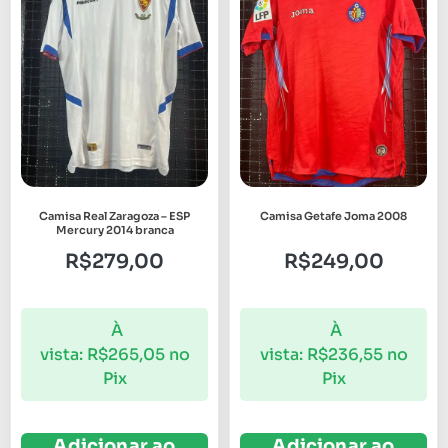
Camisa Real Zaragoza – ESP
Camisa Getafe Joma 2008
Mercury 2014 branca
R$
279,00
R$
249,00
À
À
vista:
R$
265,05
no
vista:
R$
236,55
no
Pix
Pix
Adicionar ao
Adicionar ao