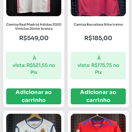
Camisa Real Madrid Adidas 2020
Camisa Barcelona Nike treino
Vinicius Júnior branca
R$
549,00
R$
185,00
À
À
vista:
R$
521,55
no
vista:
R$
175,75
no
Pix
Pix
Adicionar ao
Adicionar ao
carrinho
carrinho