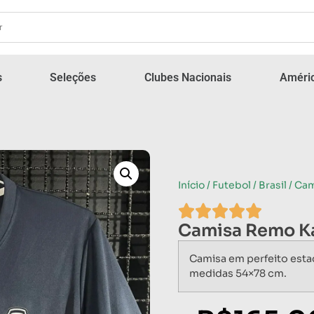
s
Seleções
Clubes Nacionais
Améric
Início
/
Futebol
/
Brasil
/ Ca
Camisa Remo K
Camisa em perfeito esta
medidas 54×78 cm.