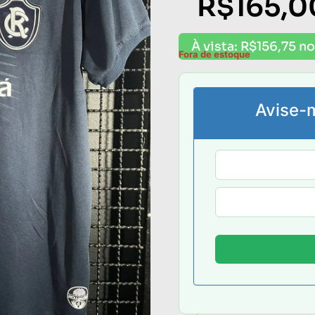
R$
165,0
À vista:
R$
156,75
no
Fora de estoque
Avise-