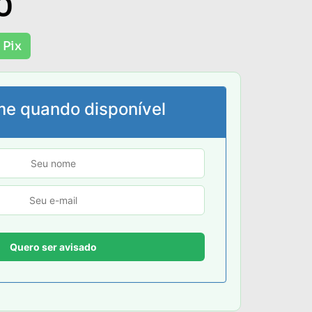
0
 Pix
me quando disponível