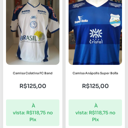
Camisa Colatina FC Band
Camisa Anápolis Super Bolla
R$
125,00
R$
125,00
À
À
vista:
R$
118,75
no
vista:
R$
118,75
no
Pix
Pix