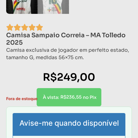
Camisa Sampaio Correia – MA Tolledo
2025
Camisa exclusiva de jogador em perfeito estado,
tamanho G, medidas 56×75 cm.
R$
249,00
R$
236,55
À vista:
no Pix
Fora de estoque
Avise-me quando disponível