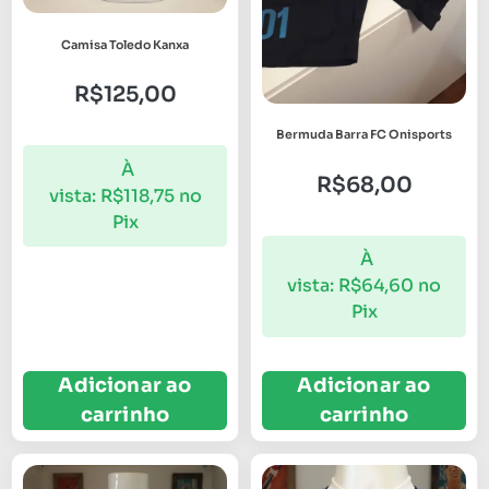
Camisa Toledo Kanxa
R$
125,00
Bermuda Barra FC Onisports
À
R$
68,00
vista:
R$
118,75
no
Pix
À
vista:
R$
64,60
no
Pix
Adicionar ao
Adicionar ao
carrinho
carrinho