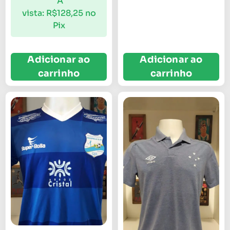
À
vista:
R$
128,25
no
Pix
Adicionar ao
Adicionar ao
carrinho
carrinho