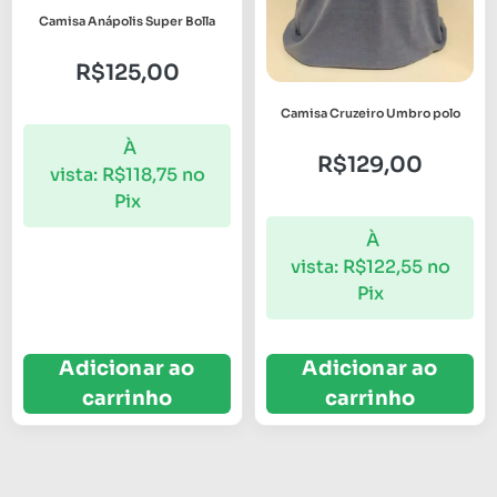
Camisa Anápolis Super Bolla
R$
125,00
Camisa Cruzeiro Umbro polo
À
R$
129,00
vista:
R$
118,75
no
Pix
À
vista:
R$
122,55
no
Pix
Adicionar ao
Adicionar ao
carrinho
carrinho