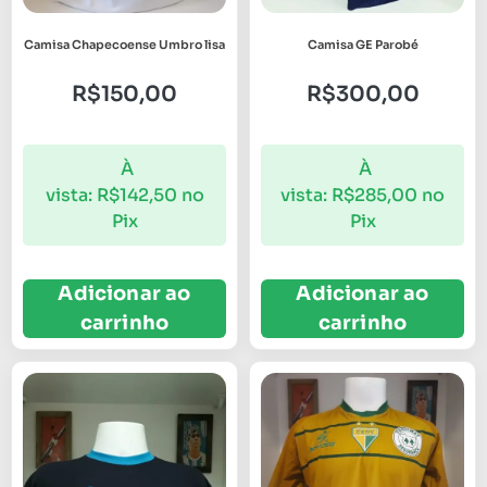
Camisa Chapecoense Umbro lisa
Camisa GE Parobé
R$
150,00
R$
300,00
À
À
vista:
R$
142,50
no
vista:
R$
285,00
no
Pix
Pix
Adicionar ao
Adicionar ao
carrinho
carrinho