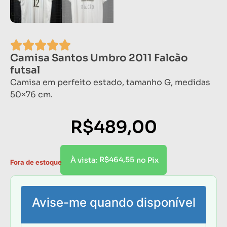
Camisa Santos Umbro 2011 Falcão
futsal
Camisa em perfeito estado, tamanho G, medidas
50×76 cm.
R$
489,00
R$
464,55
À vista:
no Pix
Fora de estoque
Avise-me quando disponível