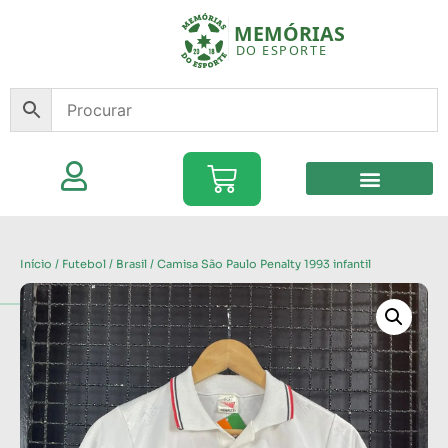
Início
/
Futebol
/
Brasil
/ Camisa São Paulo Penalty 1993 infantil