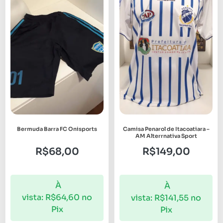
Bermuda Barra FC Onisports
Camisa Penarol de Itacoatiara –
AM Alterrnativa Sport
R$
68,00
R$
149,00
À
À
vista:
R$
64,60
no
vista:
R$
141,55
no
Pix
Pix