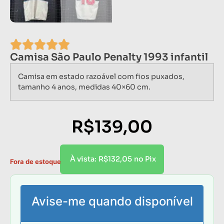
Camisa São Paulo Penalty 1993 infantil
Camisa em estado razoável com fios puxados,
tamanho 4 anos, medidas 40×60 cm.
R$
139,00
R$
132,05
À vista:
no Pix
Fora de estoque
Avise-me quando disponível