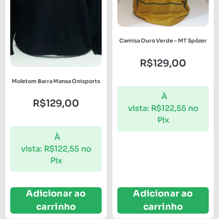
Camisa Ouro Verde – MT Spózer
R$
129,00
Moletom Barra Mansa Onisports
À
R$
129,00
vista:
R$
122,55
no
Pix
À
vista:
R$
122,55
no
Pix
Adicionar ao
Adicionar ao
carrinho
carrinho