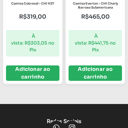
Camisa Cobresal – CHI KS7
Camisa Everton – CHI Charly
Barroso Sulamericana
R$
319,00
R$
465,00
À
À
vista:
R$
303,05
no
vista:
R$
441,75
no
Pix
Pix
Adicionar ao
Adicionar ao
carrinho
carrinho
Redes Sociais