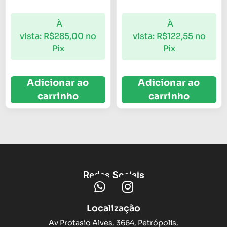
À
À
vista:
R$
285,00
no
vista:
R$
122,55
no
Pix
Pix
Adicionar ao
Adicionar ao
carrinho
carrinho
Redes Sociais
Localização
Av Protasio Alves, 3664, Petrópolis,