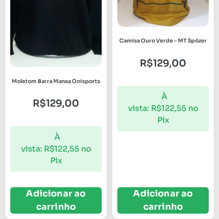
Camisa Ouro Verde – MT Spózer
R$
129,00
Moletom Barra Mansa Onisports
À
R$
129,00
vista:
R$
122,55
no
Pix
À
vista:
R$
122,55
no
Pix
Adicionar ao
Adicionar ao
carrinho
carrinho