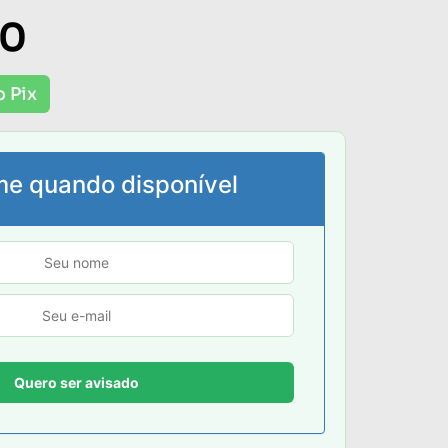
00
o Pix
me quando disponível