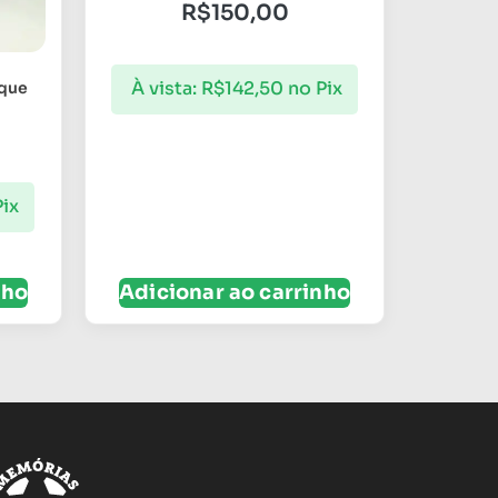
R$
150,00
À vista:
R$
142,50
no Pix
ique
Pix
nho
Adicionar ao carrinho