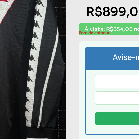
R$
899,
À vista:
R$
854,05
n
Fora de estoque
Avise-