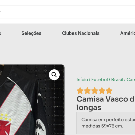
s
Seleções
Clubes Nacionais
Améric
Início
/
Futebol
/
Brasil
/ Ca
Camisa Vasco 
longas
Camisa em perfeito est
medidas 59×76 cm.