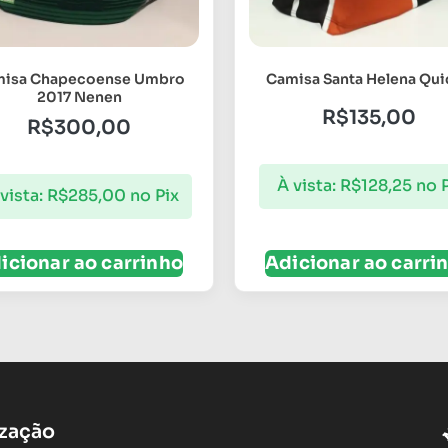
isa Chapecoense Umbro
Camisa Santa Helena Qu
2017 Nenen
R$
135,00
R$
300,00
À vista:
R$
128,25
no 
vista:
R$
285,00
no Pix
icionar ao carrinho
Adicionar ao carri
ização