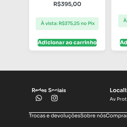
R$
395,00
À
À vista:
R$
375,25
no Pix
Adicionar ao carrinho
Ad
Local
Redes Sociais
Av Prot
Trocas e devoluções
Sobre nós
Compram