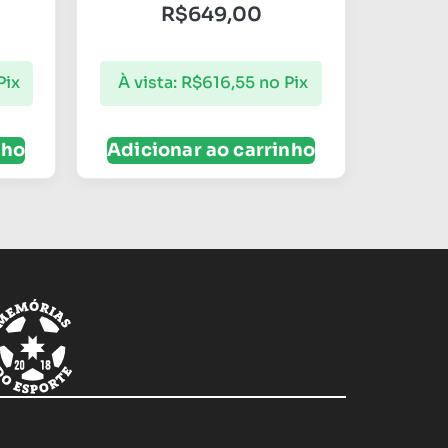
R$
649,00
Pix
À vista:
R$
616,55
no Pix
nho
Adicionar ao carrinho