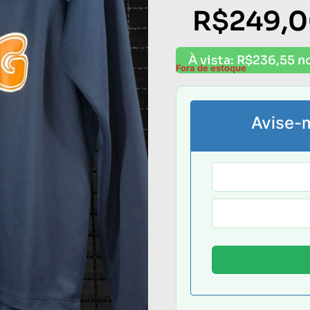
R$
249,
À vista:
R$
236,55
no
Fora de estoque
Avise-