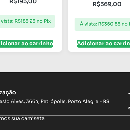
R$
195,00
R$
369,00
 vista:
R$
185,25
no Pix
À vista:
R$
350,55
no 
icionar ao carrinho
Adicionar ao carri
ização
asio Alves, 3664, Petrópolis, Porto Alegre - RS
os sua camiseta