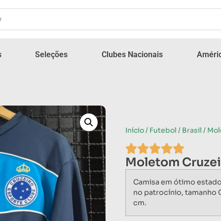
s
Seleções
Clubes Nacionais
Améric
Início
/
Futebol
/
Brasil
/ Mol
Moletom Cruzei
Camisa em ótimo estad
no patrocínio, tamanho 
cm.