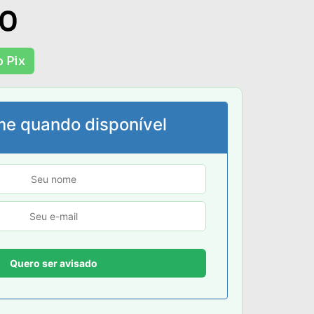
00
 Pix
me quando disponível