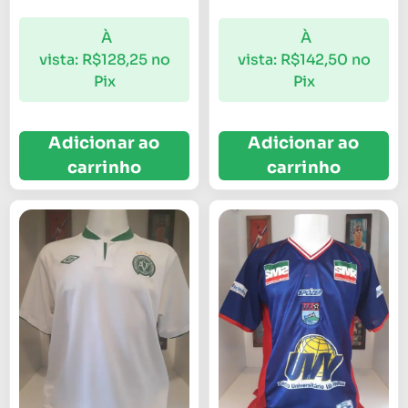
À
À
vista:
R$
128,25
no
vista:
R$
142,50
no
Pix
Pix
Adicionar ao
Adicionar ao
carrinho
carrinho