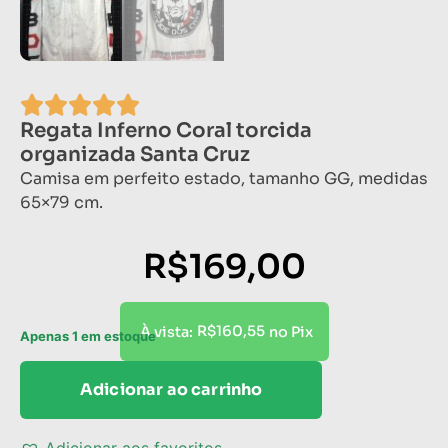
Regata Inferno Coral torcida
organizada Santa Cruz
Camisa em perfeito estado, tamanho GG, medidas
65×79 cm.
R$
169,00
R$
160,55
À vista:
no Pix
Apenas 1 em estoque
Adicionar ao carrinho
Adicionar aos favoritos