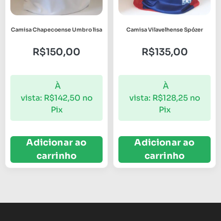
Camisa Chapecoense Umbro lisa
Camisa Vilavelhense Spózer
R$
150,00
R$
135,00
À
À
vista:
R$
142,50
no
vista:
R$
128,25
no
Pix
Pix
Adicionar ao
Adicionar ao
carrinho
carrinho