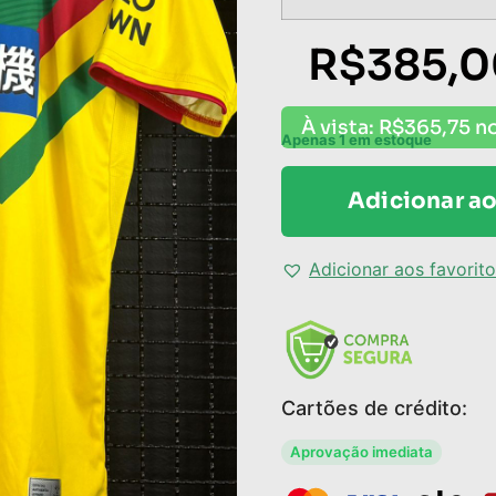
R$
385,
À vista:
R$
365,75
no
Apenas 1 em estoque
Adicionar ao
Adicionar aos favorit
Cartões de crédito:
Aprovação imediata