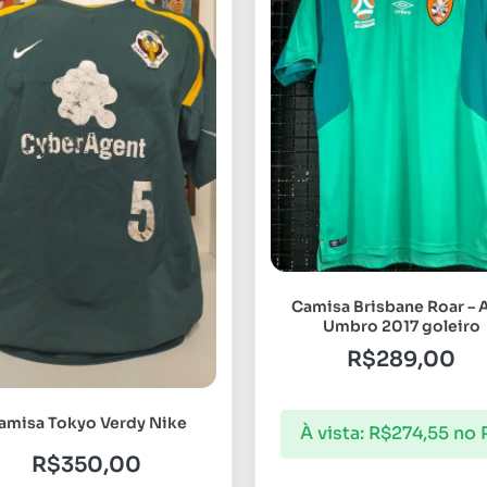
Camisa Brisbane Roar – 
Umbro 2017 goleiro
R$
289,00
amisa Tokyo Verdy Nike
À vista:
R$
274,55
no 
R$
350,00