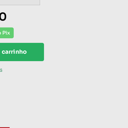
00
 Pix
 carrinho
os