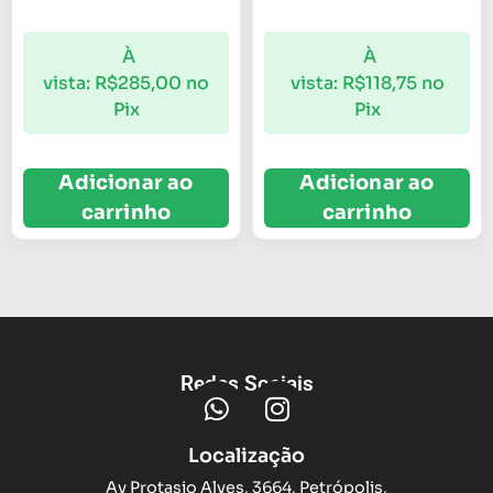
À
À
vista:
R$
285,00
no
vista:
R$
118,75
no
Pix
Pix
Adicionar ao
Adicionar ao
carrinho
carrinho
Redes Sociais
Localização
Av Protasio Alves, 3664, Petrópolis,