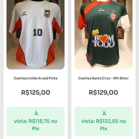
Camisa União Araxá Finta
Camisa Santa Cruz – RN Siker
R$
125,00
R$
129,00
À
À
vista:
R$
118,75
no
vista:
R$
122,55
no
Pix
Pix