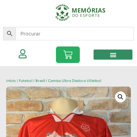
Início
/
Futebol
/
Brasil
/ Camisa Ulbra Diadora Vôleibol